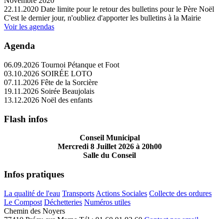
Novembre 2020
22.11.2020
Date limite pour le retour des bulletins pour le Père Noël
C'est le dernier jour, n'oubliez d'apporter les bulletins à la Mairie
Voir les agendas
Agenda
06.09.2026
Tournoi Pétanque et Foot
03.10.2026
SOIRÉE LOTO
07.11.2026
Fête de la Sorcière
19.11.2026
Soirée Beaujolais
13.12.2026
Noël des enfants
Flash infos
Conseil Municipal
Mercredi 8 Juillet 2026 à 20h00
Salle du Conseil
Infos pratiques
La qualité de l'eau
Transports
Actions Sociales
Collecte des ordures
Le Compost
Déchetteries
Numéros utiles
Chemin des Noyers