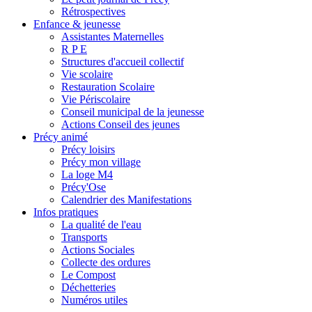
Rétrospectives
Enfance & jeunesse
Assistantes Maternelles
R P E
Structures d'accueil collectif
Vie scolaire
Restauration Scolaire
Vie Périscolaire
Conseil municipal de la jeunesse
Actions Conseil des jeunes
Précy animé
Précy loisirs
Précy mon village
La loge M4
Précy'Ose
Calendrier des Manifestations
Infos pratiques
La qualité de l'eau
Transports
Actions Sociales
Collecte des ordures
Le Compost
Déchetteries
Numéros utiles