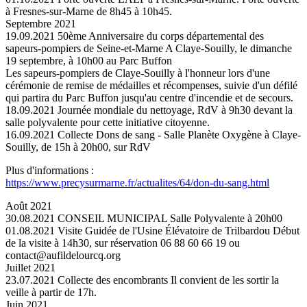
à Fresnes-sur-Marne de 8h45 à 10h45.
Septembre 2021
19.09.2021
50ème Anniversaire du corps départemental des
sapeurs-pompiers de Seine-et-Marne
A Claye-Souilly, le dimanche
19 septembre, à 10h00 au Parc Buffon
Les sapeurs-pompiers de Claye-Souilly à l'honneur lors d'une
cérémonie de remise de médailles et récompenses, suivie d'un défilé
qui partira du Parc Buffon jusqu'au centre d'incendie et de secours.
18.09.2021
Journée mondiale du nettoyage, RdV à 9h30 devant la
salle polyvalente pour cette initiative citoyenne.
16.09.2021
Collecte Dons de sang - Salle Planète Oxygène à Claye-
Souilly, de 15h à 20h00, sur RdV
Plus d'informations :
https://www.precysurmarne.fr/actualites/64/don-du-sang.html
Août 2021
30.08.2021
CONSEIL MUNICIPAL
Salle Polyvalente à 20h00
01.08.2021
Visite Guidée de l'Usine Élévatoire de Trilbardou
Début
de la visite à 14h30, sur réservation 06 88 60 66 19 ou
contact@aufildelourcq.org
Juillet 2021
23.07.2021
Collecte des encombrants
Il convient de les sortir la
veille à partir de 17h.
Juin 2021