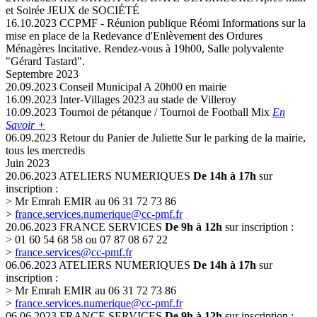
et Soirée JEUX de SOCIÉTÉ
16.10.2023
CCPMF - Réunion publique Réomi
Informations sur la
mise en place de la Redevance d'Enlèvement des Ordures
Ménagères Incitative. Rendez-vous à 19h00, Salle polyvalente
"Gérard Tastard".
Septembre 2023
20.09.2023
Conseil Municipal
A 20h00 en mairie
16.09.2023
Inter-Villages 2023
au stade de Villeroy
10.09.2023
Tournoi de pétanque / Tournoi de Football Mix
En
Savoir +
06.09.2023
Retour du Panier de Juliette
Sur le parking de la mairie,
tous les mercredis
Juin 2023
20.06.2023
ATELIERS NUMERIQUES
De 14h à 17h
sur
inscription :
> Mr Emrah EMIR au 06 31 72 73 86
>
france.services.numerique@cc-pmf.fr
20.06.2023
FRANCE SERVICES
De 9h à 12h
sur inscription :
> 01 60 54 68 58 ou 07 87 08 67 22
>
france.services@cc-pmf.fr
06.06.2023
ATELIERS NUMERIQUES
De 14h à 17h
sur
inscription :
> Mr Emrah EMIR au 06 31 72 73 86
>
france.services.numerique@cc-pmf.fr
06.06.2023
FRANCE SERVICES
De 9h à 12h
sur inscription :