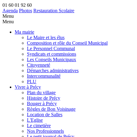
01 60 01 92 60
Agenda
Photos
Restauration Scolaire
Menu
Menu
Ma mairie
Le Maire et les élus
Composition et rôle du Conseil Municipal
Le Personnel Communal
Syndicats et commissions
Les Conseils Municipaux
Citoyenneté
Démarches administratives
Intercommunalité
PLU
Vivre à Précy
Plan du village
Histoire de Précy
Bouger à Précy
Règles de Bon Voisinage
Location de Salles
L'Eglise
Le cimetière
Nos Professionnels
Le petit journal de Précy