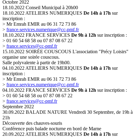
Octobre 2022
18.10.2022
Conseil Municipal
à 20h00
18.10.2022
ATELIERS NUMERIQUES
De 14h à 17h
sur
inscription :
> Mr Emrah EMIR au 06 31 72 73 86
>
france.services.numerique@cc-pmf.fr
18.10.2022
FRANCE SERVICES
De 9h à 12h
sur inscription :
> 01 60 54 68 58 ou 07 87 08 67 22
>
france.services@cc-pmf.fr
15.10.2022
SOIRÉE COUSCOUS
L'association "Précy Loisirs"
organise une soirée couscous.
Salle polyvalente à partir de 19h00.
04.10.2022
ATELIERS NUMERIQUES
De 14h à 17h
sur
inscription :
> Mr Emrah EMIR au 06 31 72 73 86
>
france.services.numerique@cc-pmf.fr
04.10.2022
FRANCE SERVICES
De 9h à 12h
sur inscription :
> 01 60 54 68 58 ou 07 87 08 67 22
>
france.services@cc-pmf.fr
Septembre 2022
30.09.2022
BALADE NATURE
Vendredi 30 Septembre, de 19h à
21h
Découverte des chauves-souris
Conférence puis balade nocturne en bord de Marne
20.09.2022
ATELIERS NUMERIQUES
De 14h à 17h
sur