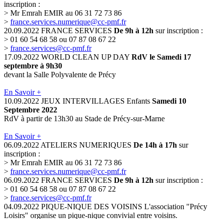
inscription :
> Mr Emrah EMIR au 06 31 72 73 86
>
france.services.numerique@cc-pmf.fr
20.09.2022
FRANCE SERVICES
De 9h à 12h
sur inscription :
> 01 60 54 68 58 ou 07 87 08 67 22
>
france.services@cc-pmf.fr
17.09.2022
WORLD CLEAN UP DAY
RdV le Samedi 17
septembre à 9h30
devant la Salle Polyvalente de Précy
En Savoir +
10.09.2022
JEUX INTERVILLAGES Enfants
Samedi 10
Septembre 2022
RdV à partir de 13h30 au Stade de Précy-sur-Marne
En Savoir +
06.09.2022
ATELIERS NUMERIQUES
De 14h à 17h
sur
inscription :
> Mr Emrah EMIR au 06 31 72 73 86
>
france.services.numerique@cc-pmf.fr
06.09.2022
FRANCE SERVICES
De 9h à 12h
sur inscription :
> 01 60 54 68 58 ou 07 87 08 67 22
>
france.services@cc-pmf.fr
04.09.2022
PIQUE-NIQUE DES VOISINS
L'association "Précy
Loisirs" organise un pique-nique convivial entre voisins.