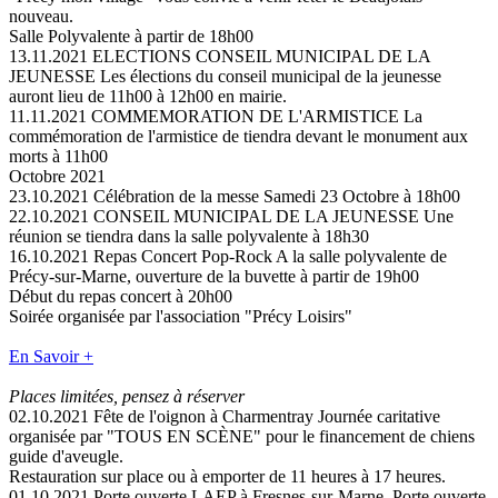
nouveau.
Salle Polyvalente à partir de 18h00
13.11.2021
ELECTIONS CONSEIL MUNICIPAL DE LA
JEUNESSE
Les élections du conseil municipal de la jeunesse
auront lieu de 11h00 à 12h00 en mairie.
11.11.2021
COMMEMORATION DE L'ARMISTICE
La
commémoration de l'armistice de tiendra devant le monument aux
morts à 11h00
Octobre 2021
23.10.2021
Célébration de la messe
Samedi 23 Octobre à 18h00
22.10.2021
CONSEIL MUNICIPAL DE LA JEUNESSE
Une
réunion se tiendra dans la salle polyvalente à 18h30
16.10.2021
Repas Concert Pop-Rock
A la salle polyvalente de
Précy-sur-Marne, ouverture de la buvette à partir de 19h00
Début du repas concert à 20h00
Soirée organisée par l'association "Précy Loisirs"
En Savoir +
Places limitées, pensez à réserver
02.10.2021
Fête de l'oignon à Charmentray
Journée caritative
organisée par "TOUS EN SCÈNE" pour le financement de chiens
guide d'aveugle.
Restauration sur place ou à emporter de 11 heures à 17 heures.
01.10.2021
Porte ouverte LAEP à Fresnes-sur-Marne.
Porte ouverte