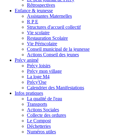
Rétrospectives
Enfance & jeunesse
Assistantes Maternelles
R P E
Structures d'accueil collectif
Vie scolaire
Restauration Scolaire
Vie Périscolaire
Conseil municipal de la jeunesse
Actions Conseil des jeunes
Précy animé
Précy loisirs
Précy mon village
La loge M4
Précy'Ose
Calendrier des Manifestations
Infos pratiques
La qualité de l'eau
Transports
Actions Sociales
Collecte des ordures
Le Compost
Déchetteries
Numéros utiles