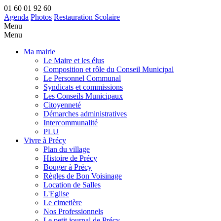
01 60 01 92 60
Agenda
Photos
Restauration Scolaire
Menu
Menu
Ma mairie
Le Maire et les élus
Composition et rôle du Conseil Municipal
Le Personnel Communal
Syndicats et commissions
Les Conseils Municipaux
Citoyenneté
Démarches administratives
Intercommunalité
PLU
Vivre à Précy
Plan du village
Histoire de Précy
Bouger à Précy
Règles de Bon Voisinage
Location de Salles
L'Eglise
Le cimetière
Nos Professionnels
Le petit journal de Précy