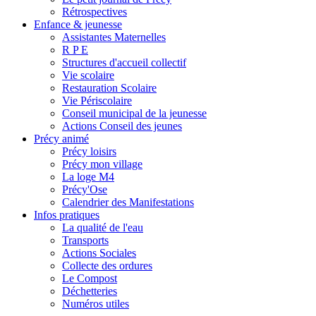
Rétrospectives
Enfance & jeunesse
Assistantes Maternelles
R P E
Structures d'accueil collectif
Vie scolaire
Restauration Scolaire
Vie Périscolaire
Conseil municipal de la jeunesse
Actions Conseil des jeunes
Précy animé
Précy loisirs
Précy mon village
La loge M4
Précy'Ose
Calendrier des Manifestations
Infos pratiques
La qualité de l'eau
Transports
Actions Sociales
Collecte des ordures
Le Compost
Déchetteries
Numéros utiles