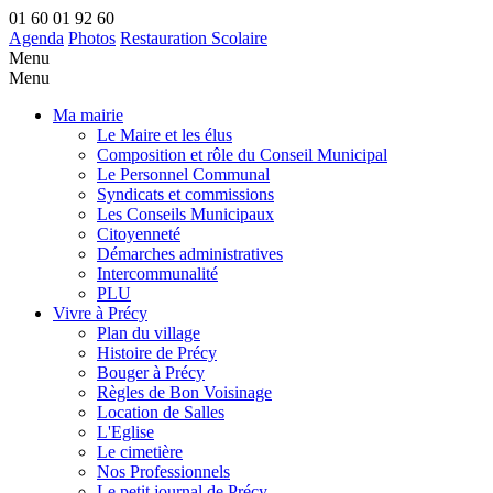
01 60 01 92 60
Agenda
Photos
Restauration Scolaire
Menu
Menu
Ma mairie
Le Maire et les élus
Composition et rôle du Conseil Municipal
Le Personnel Communal
Syndicats et commissions
Les Conseils Municipaux
Citoyenneté
Démarches administratives
Intercommunalité
PLU
Vivre à Précy
Plan du village
Histoire de Précy
Bouger à Précy
Règles de Bon Voisinage
Location de Salles
L'Eglise
Le cimetière
Nos Professionnels
Le petit journal de Précy