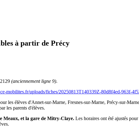
bles à partir de Précy
e 2129
(anciennement ligne 9)
.
france-mobilites.fr/uploads/fiches/20250813T140339Z-80d8f4ed-963f-4
our les élèves d'Annet-sur-Marne, Fresnes-sur-Marne, Précy-sur-Marne 
r les parents d'élèves.
de Meaux, et la gare de Mitry-Claye.
Les horaires ont été ajustés pour 
èves.