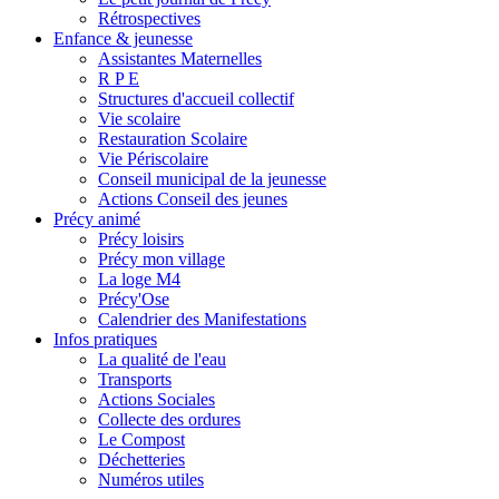
Rétrospectives
Enfance & jeunesse
Assistantes Maternelles
R P E
Structures d'accueil collectif
Vie scolaire
Restauration Scolaire
Vie Périscolaire
Conseil municipal de la jeunesse
Actions Conseil des jeunes
Précy animé
Précy loisirs
Précy mon village
La loge M4
Précy'Ose
Calendrier des Manifestations
Infos pratiques
La qualité de l'eau
Transports
Actions Sociales
Collecte des ordures
Le Compost
Déchetteries
Numéros utiles