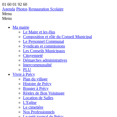
01 60 01 92 60
Agenda
Photos
Restauration Scolaire
Menu
Menu
Ma mairie
Le Maire et les élus
Composition et rôle du Conseil Municipal
Le Personnel Communal
Syndicats et commissions
Les Conseils Municipaux
Citoyenneté
Démarches administratives
Intercommunalité
PLU
Vivre à Précy
Plan du village
Histoire de Précy
Bouger à Précy
Règles de Bon Voisinage
Location de Salles
L'Eglise
Le cimetière
Nos Professionnels
Le petit journal de Précy