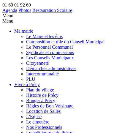
01 60 01 92 60
Agenda
Photos
Restauration Scolaire
Menu
Menu
Ma mairie
Le Maire et les élus
Composition et rôle du Conseil Municipal
Le Personnel Communal
Syndicats et commissions
Les Conseils Municipaux
Citoyenneté
Démarches administratives
Intercommunalité
PLU
Vivre à Précy
Plan du village
Histoire de Précy
Bouger à Précy
Règles de Bon Voisinage
Location de Salles
L'Eglise
Le cimetière
Nos Professionnels
Le petit journal de Précy