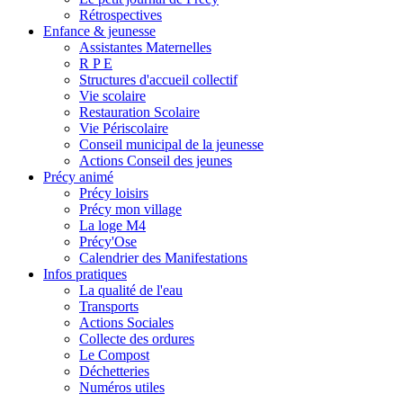
Rétrospectives
Enfance & jeunesse
Assistantes Maternelles
R P E
Structures d'accueil collectif
Vie scolaire
Restauration Scolaire
Vie Périscolaire
Conseil municipal de la jeunesse
Actions Conseil des jeunes
Précy animé
Précy loisirs
Précy mon village
La loge M4
Précy'Ose
Calendrier des Manifestations
Infos pratiques
La qualité de l'eau
Transports
Actions Sociales
Collecte des ordures
Le Compost
Déchetteries
Numéros utiles