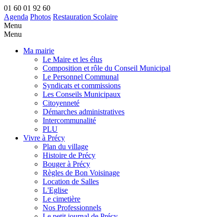
01 60 01 92 60
Agenda
Photos
Restauration Scolaire
Menu
Menu
Ma mairie
Le Maire et les élus
Composition et rôle du Conseil Municipal
Le Personnel Communal
Syndicats et commissions
Les Conseils Municipaux
Citoyenneté
Démarches administratives
Intercommunalité
PLU
Vivre à Précy
Plan du village
Histoire de Précy
Bouger à Précy
Règles de Bon Voisinage
Location de Salles
L'Eglise
Le cimetière
Nos Professionnels
Le petit journal de Précy