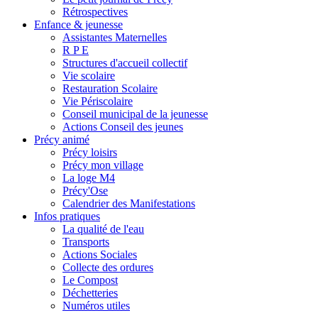
Rétrospectives
Enfance & jeunesse
Assistantes Maternelles
R P E
Structures d'accueil collectif
Vie scolaire
Restauration Scolaire
Vie Périscolaire
Conseil municipal de la jeunesse
Actions Conseil des jeunes
Précy animé
Précy loisirs
Précy mon village
La loge M4
Précy'Ose
Calendrier des Manifestations
Infos pratiques
La qualité de l'eau
Transports
Actions Sociales
Collecte des ordures
Le Compost
Déchetteries
Numéros utiles