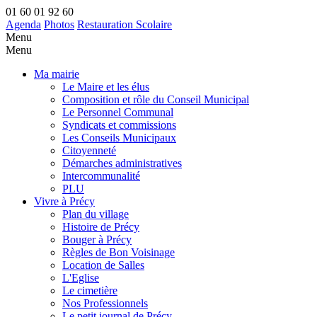
01 60 01 92 60
Agenda
Photos
Restauration Scolaire
Menu
Menu
Ma mairie
Le Maire et les élus
Composition et rôle du Conseil Municipal
Le Personnel Communal
Syndicats et commissions
Les Conseils Municipaux
Citoyenneté
Démarches administratives
Intercommunalité
PLU
Vivre à Précy
Plan du village
Histoire de Précy
Bouger à Précy
Règles de Bon Voisinage
Location de Salles
L'Eglise
Le cimetière
Nos Professionnels
Le petit journal de Précy