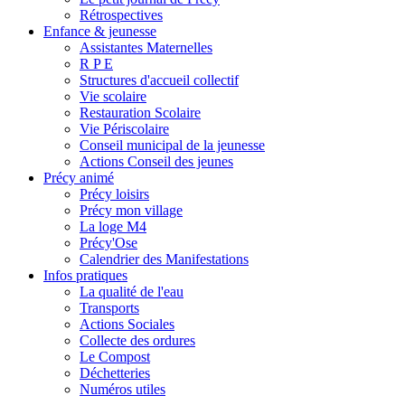
Rétrospectives
Enfance & jeunesse
Assistantes Maternelles
R P E
Structures d'accueil collectif
Vie scolaire
Restauration Scolaire
Vie Périscolaire
Conseil municipal de la jeunesse
Actions Conseil des jeunes
Précy animé
Précy loisirs
Précy mon village
La loge M4
Précy'Ose
Calendrier des Manifestations
Infos pratiques
La qualité de l'eau
Transports
Actions Sociales
Collecte des ordures
Le Compost
Déchetteries
Numéros utiles