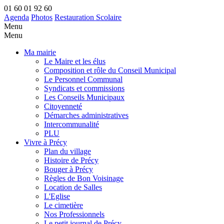
01 60 01 92 60
Agenda
Photos
Restauration Scolaire
Menu
Menu
Ma mairie
Le Maire et les élus
Composition et rôle du Conseil Municipal
Le Personnel Communal
Syndicats et commissions
Les Conseils Municipaux
Citoyenneté
Démarches administratives
Intercommunalité
PLU
Vivre à Précy
Plan du village
Histoire de Précy
Bouger à Précy
Règles de Bon Voisinage
Location de Salles
L'Eglise
Le cimetière
Nos Professionnels
Le petit journal de Précy