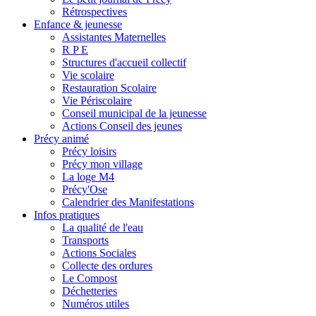
Rétrospectives
Enfance & jeunesse
Assistantes Maternelles
R P E
Structures d'accueil collectif
Vie scolaire
Restauration Scolaire
Vie Périscolaire
Conseil municipal de la jeunesse
Actions Conseil des jeunes
Précy animé
Précy loisirs
Précy mon village
La loge M4
Précy'Ose
Calendrier des Manifestations
Infos pratiques
La qualité de l'eau
Transports
Actions Sociales
Collecte des ordures
Le Compost
Déchetteries
Numéros utiles