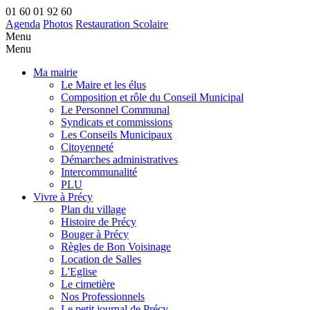
01 60 01 92 60
Agenda
Photos
Restauration Scolaire
Menu
Menu
Ma mairie
Le Maire et les élus
Composition et rôle du Conseil Municipal
Le Personnel Communal
Syndicats et commissions
Les Conseils Municipaux
Citoyenneté
Démarches administratives
Intercommunalité
PLU
Vivre à Précy
Plan du village
Histoire de Précy
Bouger à Précy
Règles de Bon Voisinage
Location de Salles
L'Eglise
Le cimetière
Nos Professionnels
Le petit journal de Précy