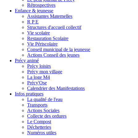
Rétrospectives
Enfance & jeunesse
Assistantes Maternelles
R P E
Structures d'accueil collectif
Vie scolaire
Restauration Scolaire
Vie Périscolaire
Conseil municipal de la jeunesse
Actions Conseil des jeunes
Précy animé
Précy loisirs
Précy mon village
La loge M4
Précy'Ose
Calendrier des Manifestations
Infos pratiques
La qualité de l'eau
Transports
Actions Sociales
Collecte des ordures
Le Compost
Déchetteries
Numéros utiles