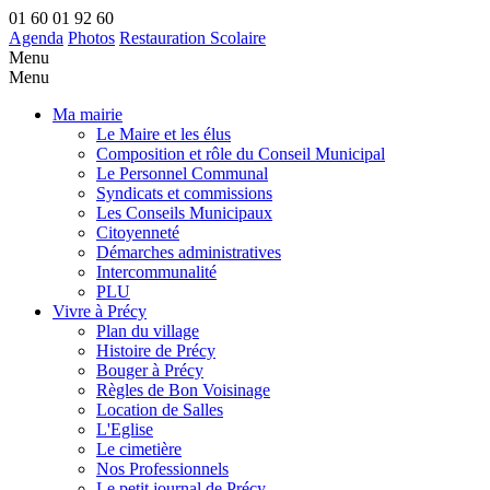
01 60 01 92 60
Agenda
Photos
Restauration Scolaire
Menu
Menu
Ma mairie
Le Maire et les élus
Composition et rôle du Conseil Municipal
Le Personnel Communal
Syndicats et commissions
Les Conseils Municipaux
Citoyenneté
Démarches administratives
Intercommunalité
PLU
Vivre à Précy
Plan du village
Histoire de Précy
Bouger à Précy
Règles de Bon Voisinage
Location de Salles
L'Eglise
Le cimetière
Nos Professionnels
Le petit journal de Précy