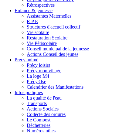
Rétrospectives
Enfance & jeunesse
Assistantes Maternelles
R P E
Structures d'accueil collectif
Vie scolaire
Restauration Scolaire
Vie Périscolaire
Conseil municipal de la jeunesse
Actions Conseil des jeunes
Précy animé
Précy loisirs
Précy mon village
La loge M4
Précy'Ose
Calendrier des Manifestations
Infos pratiques
La qualité de l'eau
Transports
Actions Sociales
Collecte des ordures
Le Compost
Déchetteries
Numéros utiles