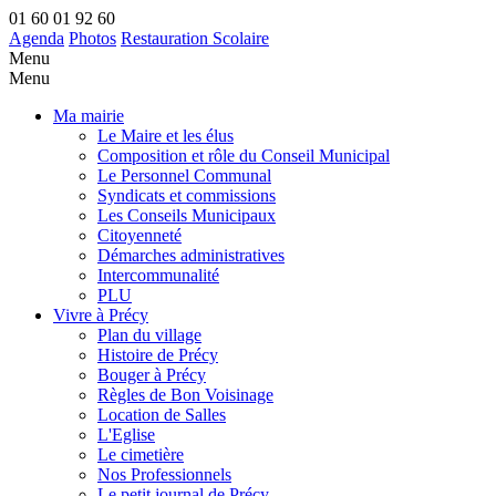
01 60 01 92 60
Agenda
Photos
Restauration Scolaire
Menu
Menu
Ma mairie
Le Maire et les élus
Composition et rôle du Conseil Municipal
Le Personnel Communal
Syndicats et commissions
Les Conseils Municipaux
Citoyenneté
Démarches administratives
Intercommunalité
PLU
Vivre à Précy
Plan du village
Histoire de Précy
Bouger à Précy
Règles de Bon Voisinage
Location de Salles
L'Eglise
Le cimetière
Nos Professionnels
Le petit journal de Précy