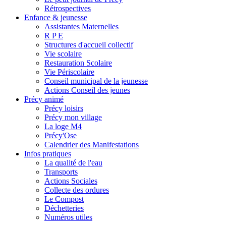
Rétrospectives
Enfance & jeunesse
Assistantes Maternelles
R P E
Structures d'accueil collectif
Vie scolaire
Restauration Scolaire
Vie Périscolaire
Conseil municipal de la jeunesse
Actions Conseil des jeunes
Précy animé
Précy loisirs
Précy mon village
La loge M4
Précy'Ose
Calendrier des Manifestations
Infos pratiques
La qualité de l'eau
Transports
Actions Sociales
Collecte des ordures
Le Compost
Déchetteries
Numéros utiles