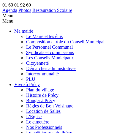
01 60 01 92 60
Agenda
Photos
Restauration Scolaire
Menu
Menu
Ma mairie
Le Maire et les élus
Composition et rôle du Conseil Municipal
Le Personnel Communal
Syndicats et commissions
Les Conseils Municipaux
Citoyenneté
Démarches administratives
Intercommunalité
PLU
Vivre à Précy
Plan du village
Histoire de Précy
Bouger à Précy
Règles de Bon Voisinage
Location de Salles
L'Eglise
Le cimetière
Nos Professionnels
Le petit journal de Précy