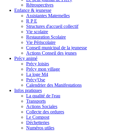
Rétrospectives
Enfance & jeunesse
Assistantes Maternelles
R P E
Structures d'accueil collectif
Vie scolaire
Restauration Scolaire
Vie Périscolaire
Conseil municipal de la jeunesse
Actions Conseil des jeunes
Précy animé
Précy loisirs
Précy mon village
La loge M4
Précy'Ose
Calendrier des Manifestations
Infos pratiques
La qualité de l'eau
Transports
Actions Sociales
Collecte des ordures
Le Compost
Déchetteries
Numéros utiles