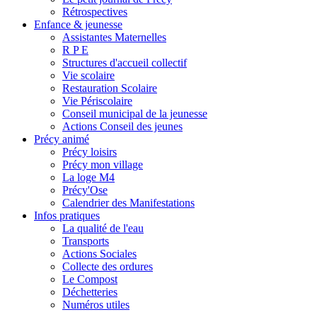
Rétrospectives
Enfance & jeunesse
Assistantes Maternelles
R P E
Structures d'accueil collectif
Vie scolaire
Restauration Scolaire
Vie Périscolaire
Conseil municipal de la jeunesse
Actions Conseil des jeunes
Précy animé
Précy loisirs
Précy mon village
La loge M4
Précy'Ose
Calendrier des Manifestations
Infos pratiques
La qualité de l'eau
Transports
Actions Sociales
Collecte des ordures
Le Compost
Déchetteries
Numéros utiles