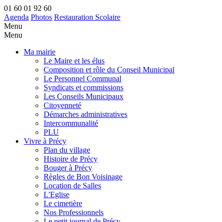
01 60 01 92 60
Agenda
Photos
Restauration Scolaire
Menu
Menu
Ma mairie
Le Maire et les élus
Composition et rôle du Conseil Municipal
Le Personnel Communal
Syndicats et commissions
Les Conseils Municipaux
Citoyenneté
Démarches administratives
Intercommunalité
PLU
Vivre à Précy
Plan du village
Histoire de Précy
Bouger à Précy
Règles de Bon Voisinage
Location de Salles
L'Eglise
Le cimetière
Nos Professionnels
Le petit journal de Précy