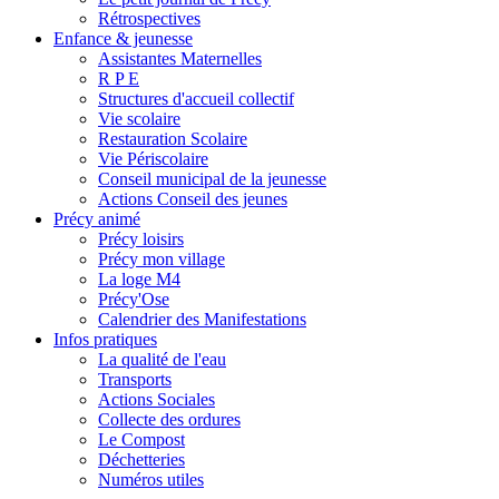
Rétrospectives
Enfance & jeunesse
Assistantes Maternelles
R P E
Structures d'accueil collectif
Vie scolaire
Restauration Scolaire
Vie Périscolaire
Conseil municipal de la jeunesse
Actions Conseil des jeunes
Précy animé
Précy loisirs
Précy mon village
La loge M4
Précy'Ose
Calendrier des Manifestations
Infos pratiques
La qualité de l'eau
Transports
Actions Sociales
Collecte des ordures
Le Compost
Déchetteries
Numéros utiles