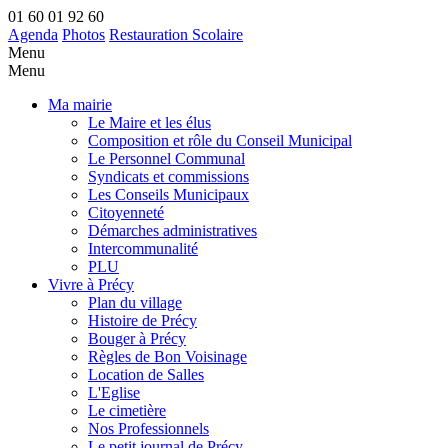
01 60 01 92 60
Agenda
Photos
Restauration Scolaire
Menu
Menu
Ma mairie
Le Maire et les élus
Composition et rôle du Conseil Municipal
Le Personnel Communal
Syndicats et commissions
Les Conseils Municipaux
Citoyenneté
Démarches administratives
Intercommunalité
PLU
Vivre à Précy
Plan du village
Histoire de Précy
Bouger à Précy
Règles de Bon Voisinage
Location de Salles
L'Eglise
Le cimetière
Nos Professionnels
Le petit journal de Précy