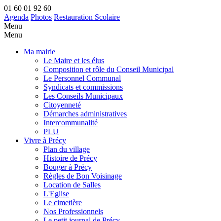
01 60 01 92 60
Agenda
Photos
Restauration Scolaire
Menu
Menu
Ma mairie
Le Maire et les élus
Composition et rôle du Conseil Municipal
Le Personnel Communal
Syndicats et commissions
Les Conseils Municipaux
Citoyenneté
Démarches administratives
Intercommunalité
PLU
Vivre à Précy
Plan du village
Histoire de Précy
Bouger à Précy
Règles de Bon Voisinage
Location de Salles
L'Eglise
Le cimetière
Nos Professionnels
Le petit journal de Précy