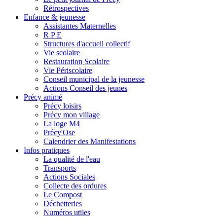
Rétrospectives
Enfance & jeunesse
Assistantes Maternelles
R P E
Structures d'accueil collectif
Vie scolaire
Restauration Scolaire
Vie Périscolaire
Conseil municipal de la jeunesse
Actions Conseil des jeunes
Précy animé
Précy loisirs
Précy mon village
La loge M4
Précy'Ose
Calendrier des Manifestations
Infos pratiques
La qualité de l'eau
Transports
Actions Sociales
Collecte des ordures
Le Compost
Déchetteries
Numéros utiles