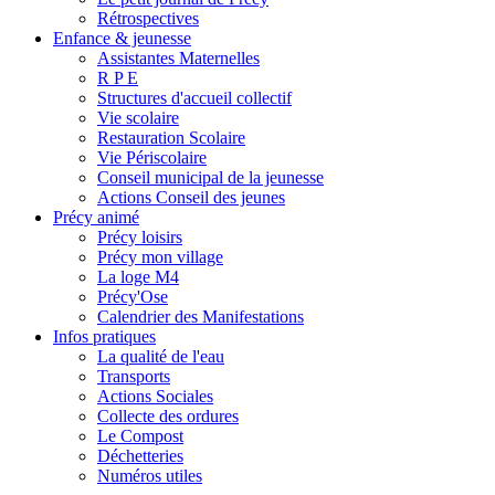
Rétrospectives
Enfance & jeunesse
Assistantes Maternelles
R P E
Structures d'accueil collectif
Vie scolaire
Restauration Scolaire
Vie Périscolaire
Conseil municipal de la jeunesse
Actions Conseil des jeunes
Précy animé
Précy loisirs
Précy mon village
La loge M4
Précy'Ose
Calendrier des Manifestations
Infos pratiques
La qualité de l'eau
Transports
Actions Sociales
Collecte des ordures
Le Compost
Déchetteries
Numéros utiles