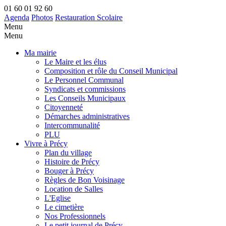
01 60 01 92 60
Agenda
Photos
Restauration Scolaire
Menu
Menu
Ma mairie
Le Maire et les élus
Composition et rôle du Conseil Municipal
Le Personnel Communal
Syndicats et commissions
Les Conseils Municipaux
Citoyenneté
Démarches administratives
Intercommunalité
PLU
Vivre à Précy
Plan du village
Histoire de Précy
Bouger à Précy
Règles de Bon Voisinage
Location de Salles
L'Eglise
Le cimetière
Nos Professionnels
Le petit journal de Précy