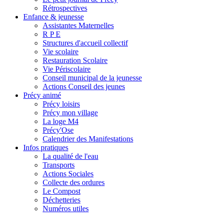
Rétrospectives
Enfance & jeunesse
Assistantes Maternelles
R P E
Structures d'accueil collectif
Vie scolaire
Restauration Scolaire
Vie Périscolaire
Conseil municipal de la jeunesse
Actions Conseil des jeunes
Précy animé
Précy loisirs
Précy mon village
La loge M4
Précy'Ose
Calendrier des Manifestations
Infos pratiques
La qualité de l'eau
Transports
Actions Sociales
Collecte des ordures
Le Compost
Déchetteries
Numéros utiles