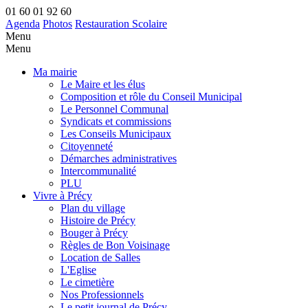
01 60 01 92 60
Agenda
Photos
Restauration Scolaire
Menu
Menu
Ma mairie
Le Maire et les élus
Composition et rôle du Conseil Municipal
Le Personnel Communal
Syndicats et commissions
Les Conseils Municipaux
Citoyenneté
Démarches administratives
Intercommunalité
PLU
Vivre à Précy
Plan du village
Histoire de Précy
Bouger à Précy
Règles de Bon Voisinage
Location de Salles
L'Eglise
Le cimetière
Nos Professionnels
Le petit journal de Précy